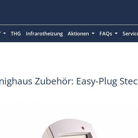
V
THG
Infrarotheizung
Aktionen
FAQs
Servi
önighaus Zubehör: Easy-Plug Ste