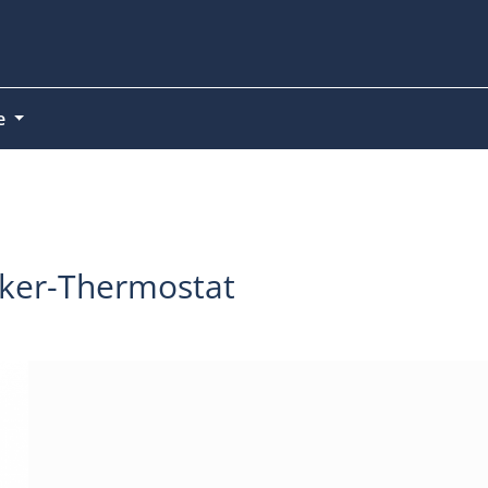
ce
cker-Thermostat