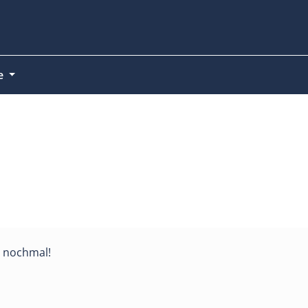
ce
er nochmal!